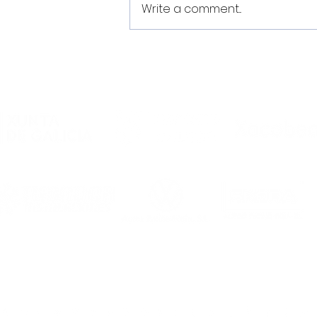
Write a comment...
Estes son os dorsais do
Noia Portus Apostoli FS
2026/2027