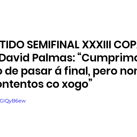
NOVAS
PLANTEL
LOCAL SOCIAL
TIDO SEMIFINAL XXXIII CO
| David Palmas: “Cumprim
 de pasar á final, pero no
ntentos co xogo”
2CGIQyB6ew