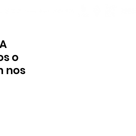
PA
os o
n nos