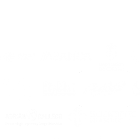
“Dixéronme que Noia é
Pre
unha familia e
202
comprobeino ao chegar”