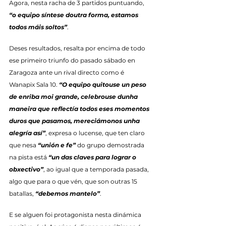
Agora, nesta racha de 3 partidos puntuando, 
“o equipo síntese doutra forma, estamos 
todos máis soltos”
.
Deses resultados, resalta por encima de todo 
ese primeiro triunfo do pasado sábado en 
Zaragoza ante un rival directo como é 
Wanapix Sala 10. 
“O equipo quitouse un peso 
de enriba moi grande, celebrouse dunha 
maneira que reflectía todos eses momentos 
duros que pasamos, mereciámonos unha 
alegría así”
, expresa o lucense, que ten claro 
que nesa 
“unión e fe”
 do grupo demostrada 
na pista está 
“un das claves para lograr o 
obxectivo”
, ao igual que a temporada pasada, 
algo que para o que vén, que son outras 15 
batallas, 
“debemos mantelo”
.
E se alguen foi protagonista nesta dinámica 