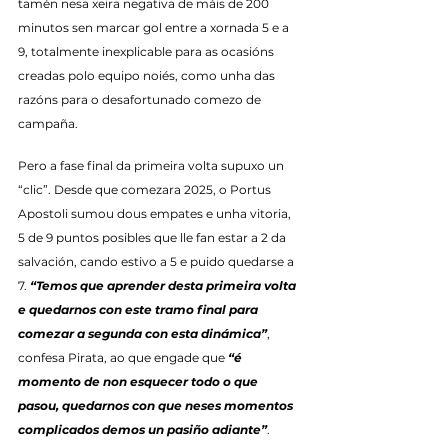
tamén nesa xeira negativa de máis de 200 
minutos sen marcar gol entre a xornada 5 e a 
9, totalmente inexplicable para as ocasións 
creadas polo equipo noiés, como unha das 
razóns para o desafortunado comezo de 
campaña.
Pero a fase final da primeira volta supuxo un 
“clic”. Desde que comezara 2025, o Portus 
Apostoli sumou dous empates e unha vitoria, 
5 de 9 puntos posibles que lle fan estar a 2 da 
salvación, cando estivo a 5 e puido quedarse a 
7. 
“Temos que aprender desta primeira volta 
e quedarnos con este tramo final para 
comezar a segunda con esta dinámica”
, 
confesa Pirata, ao que engade que 
“é 
momento de non esquecer todo o que 
pasou, quedarnos con que neses momentos 
complicados demos un pasiño adiante”
. 