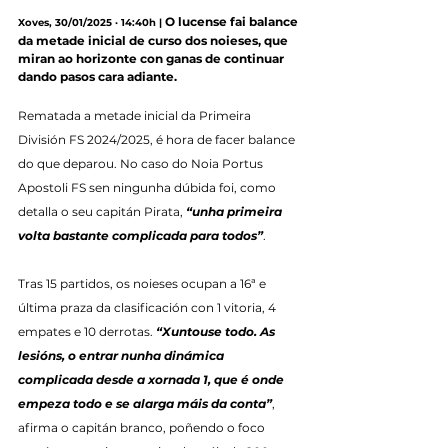
O lucense fai balance 
Xoves, 30/01/2025 · 14:40h |
da metade inicial de curso dos noieses, que 
miran ao horizonte con ganas de continuar 
dando pasos cara adiante.
Rematada a metade inicial da Primeira 
División FS 2024/2025, é hora de facer balance 
do que deparou. No caso do Noia Portus 
Apostoli FS sen ningunha dúbida foi, como 
detalla o seu capitán Pirata, 
“unha primeira 
volta bastante complicada para todos”
.
Tras 15 partidos, os noieses ocupan a 16ª e 
última praza da clasificación con 1 vitoria, 4 
empates e 10 derrotas. 
“Xuntouse todo. As 
lesións, o entrar nunha dinámica 
complicada desde a xornada 1, que é onde 
empeza todo e se alarga máis da conta”
, 
afirma o capitán branco, poñendo o foco 