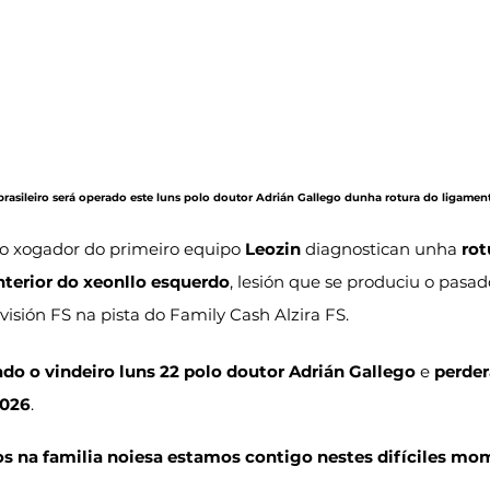
 brasileiro será operado este luns polo doutor Adrián Gallego dunha rotura do ligamen
ao xogador do primeiro equipo 
Leozin
 diagnostican unha 
rot
terior do xeonllo esquerdo
, lesión que se produciu o pasad
visión FS na pista do Family Cash Alzira FS.
ado o vindeiro luns 22 polo doutor Adrián Gallego
 e 
perder
2026
.
dos na familia noiesa estamos contigo nestes difíciles mo