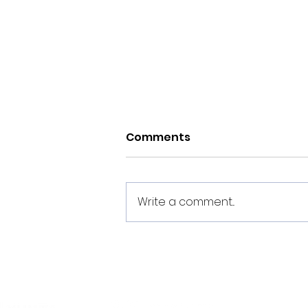
Comments
Write a comment...
Estes son os dorsais do
Noia Portus Apostoli FS
2026/2027