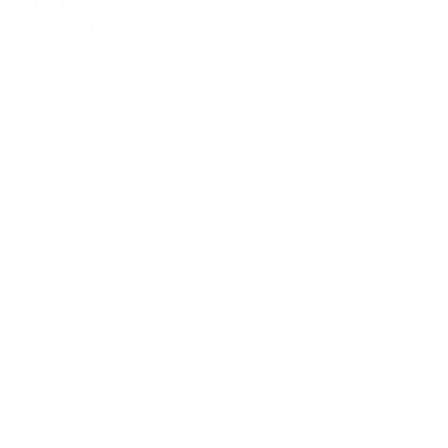
Dirección
: rúa Ca