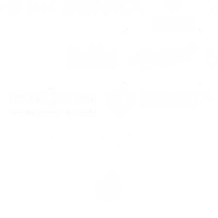
rcasía, 16 baixo, 15200. Noia (A Coruña) & rúa Carcasía, 7, 1520