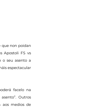
e que non poidan 
s Apostoli FS vs 
 o seu asento a 
áis espectacular 
derá facelo na 
asento”. Outros 
n aos medios de 