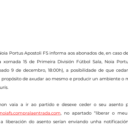
Noia Portus Apostoli FS informa aos abonados de, en caso d
a xornada 15 de Primeira División Fútbol Sala, Noia Portu
ábado 9 de decembro, 18:00h), a posibilidade de que cedan
co propósito de axudar ao mesmo e producir un ambiente o m
rís.
n vaia a ir ao partido e desexe ceder o seu asento po
noiafs.compralaentrada.com
, no apartado “liberar o meu 
 liberación do asento serían enviando unha notificació