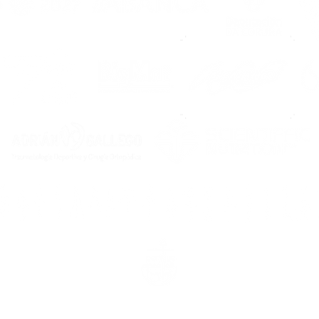
rcasía, 16 baixo, 15200. Noia (A Coruña) & rúa Carcasía, 7, 1520