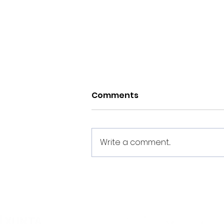
Comments
Write a comment...
Estes son os dorsais do
Noia Portus Apostoli FS
2026/2027