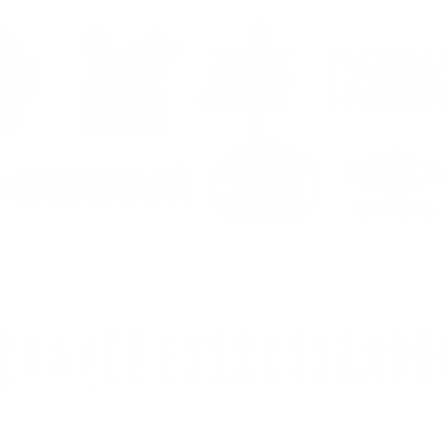
or cita estival
da por ti do 17 ao 21
agosto!