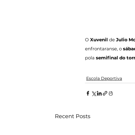
O
 Xuvenil
 de 
Julio M
enfrontaranse, o 
sábad
pola 
semifinal do tor
Escola Deportiva
Recent Posts