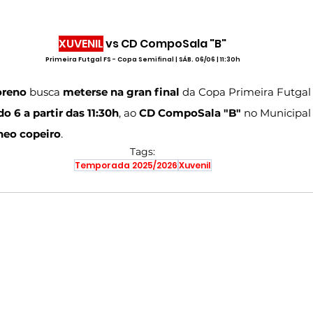
XUVENIL
 vs CD CompoSala "B"
Primeira Futgal FS - Copa Semifinal | SÁB. 06/06 | 11:30h
oreno 
busca 
meterse na gran final
 da Copa Primeira Futgal 
o 6 a partir das 11:30h
, ao 
CD CompoSala "B"
 no Municipal
neo copeiro
.
Tags:
Temporada 2025/2026
Xuvenil