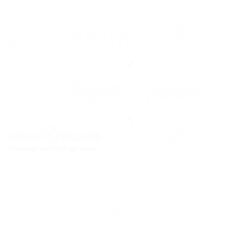
temporada 2026/2027
mell
agar
de 