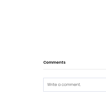
Comments
Write a comment...
O Noia Portus Apostoli FS
rubrica un convenio de