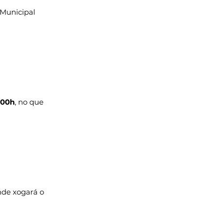
 Municipal 
:00h
, no que 
nde xogará o 