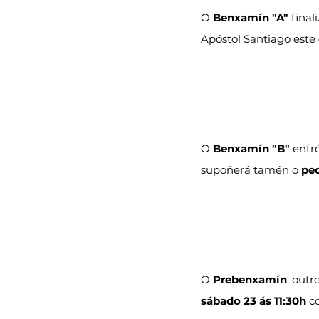
O
 Benxamín "A" 
final
Apóstol Santiago este 
O
 Benxamín "B" 
enfr
supoñerá tamén o 
pec
O
 Prebenxamín
, outr
sábado 23 ás 11:30h
 c