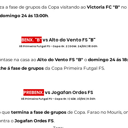
iza a fase de grupos da Copa visitando ao 
Victoria FC "B"
 no
domingo 24 ás 13:00h
.
BENX. "B"
 vs Alto do Vento FS "B"
X6 Primeira Futgal FS - Copa Gr. 2 | DOM. 24/05 | 18:00h
óntase na casa ao 
Alto do Vento FS "B"
 o 
domingo 24 ás 18
he á fase de grupos
 da Copa Primeira Futgal FS.
PREBENX.
 vs Jogafan Ordes FS
X6 Primeira Futgal FS - Copa Gr. 1 | SÁB. 23/05 | 11:30h
o que 
termina a fase de grupos
 de Copa. Farao no Mourís, o
ontra o 
Jogafan Ordes FS
.
Tags: