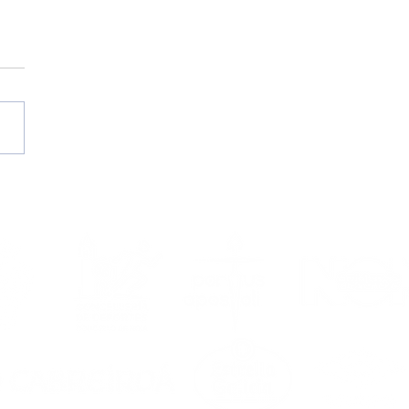
II Campus de Verán
 Portus Apostoli FS | A
or cita estival
da por ti do 17 ao 21
agosto!