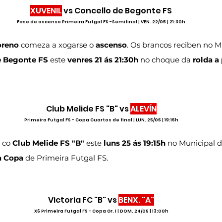
XUVENIL
 vs Concello de Begonte FS
Fase de ascenso Primeira Futgal FS -Semifinal | VEN. 22/05 | 21:30h
oreno 
comeza a xogarse o 
ascenso
. Os brancos reciben no M
e Begonte FS
 este 
venres 21 ás 21:30h
 no choque da 
rolda a
Club Melide FS "B" vs 
ALEVÍN
Primeira Futgal FS - Copa Cuartos de final | LUN. 25/05 | 19:15h
 co 
Club Melide FS "B"
 este 
luns 25 ás 19:15h
 no Municipal d
a Copa
 de Primeira Futgal FS.
Victoria FC "B" vs 
BENX. "A"
X6 Primeira Futgal FS - Copa Gr. 1 | DOM. 24/05 | 13:00h