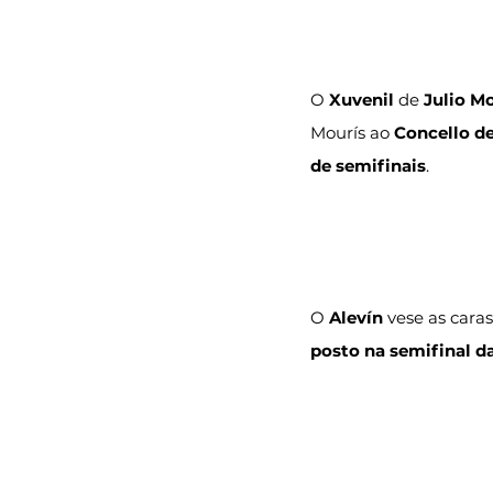
O
 Xuvenil
 de 
Julio M
Mourís ao 
Concello d
de semifinais
.
O
 Alevín 
vese as caras
posto na semifinal d