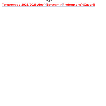
Temporada 2025/2026
Alevín
Benxamín
Prebenxamín
Xuvenil