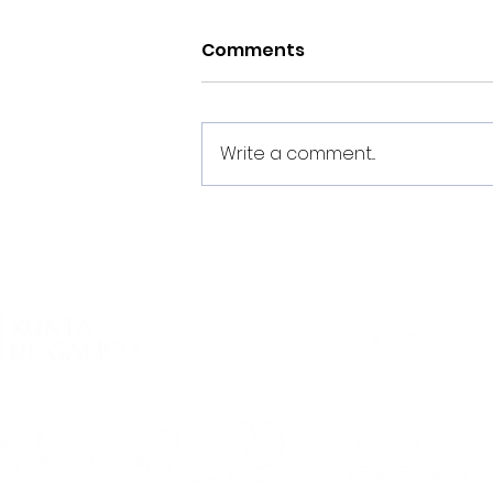
Comments
Write a comment...
O Noia Portus Apostoli FS
rubrica un convenio de
colaboración co
Academia Futsal
Ourense