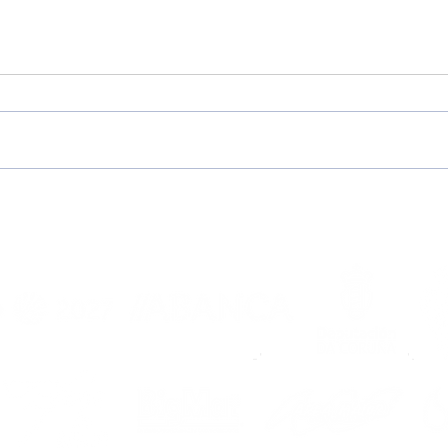
A Escola Noiesa abre as
XVI
súas portas á
Noia
temporada 2026/2027
mell
agar
de 