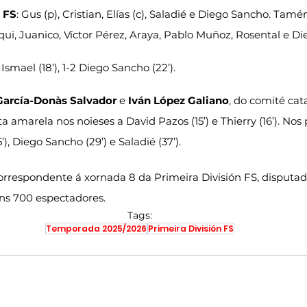
 FS
: Gus (p), Cristian, Elías (c), Saladié e Diego Sancho. Tam
nqui, Juanico, Víctor Pérez, Araya, Pablo Muñoz, Rosental e Di
1-1 Ismael (18’), 1-2 Diego Sancho (22’).
García-Donàs Salvador
 e 
Iván López Galiano
, do comité cata
 amarela nos noieses a David Pazos (15’) e Thierry (16’). Nos 
), Diego Sancho (29’) e Saladié (37’).
correspondente á xornada 8 da Primeira División FS, disputa
ns 700 espectadores.
Tags:
Temporada 2025/2026
Primeira División FS