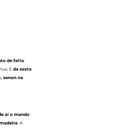
to de falta
. 
us. E 
da sexta 
, 
senon na 
 de aí o mando 
 madeira
. A 