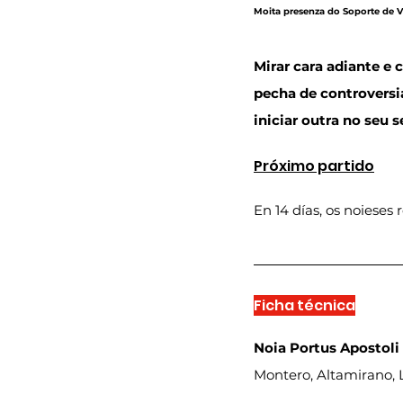
Moita presenza do Soporte de V
Mirar cara adiante e 
pecha de controversi
iniciar outra no seu 
Próximo partido
En 14 días, os noieses 
Ficha técnica
Noia Portus Apostoli
Montero, Altamirano, L