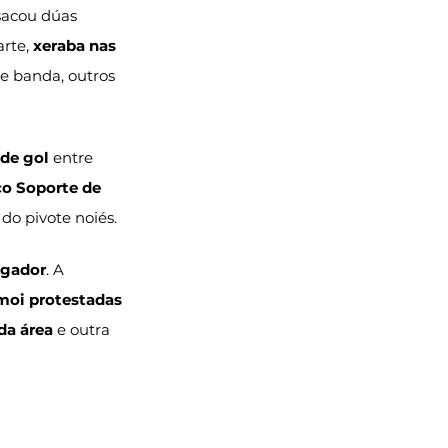
sacou dúas 
rte, 
xeraba nas 
e banda, outros 
 de gol
 entre 
co Soporte de 
 do pivote noiés.
ogador
. A 
oi protestadas 
da área
 e outra 