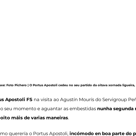
maxe: Foto Pichero | O Portus Apostoli cedeu no seu partido da oitava xornada ligueira
us Apostoli FS
 na visita ao Agustín Mourís do Servigroup Peñ
 do seu momento e aguantar as embestidas 
nunha segunda 
ito máis de varias maneiras
.
mo querería o Portus Apostoli, 
incómodo en boa parte do p