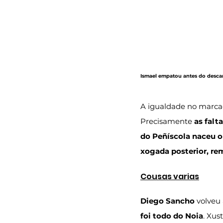
Ismael empatou antes do descan
A igualdade no marcad
Precisamente 
as falt
do Peñíscola naceu o
xogada posterior, re
Cousas varias
Diego Sancho
 volveu
foi todo do Noia
. Xus