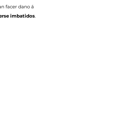
an facer dano á 
terse imbatidos
.