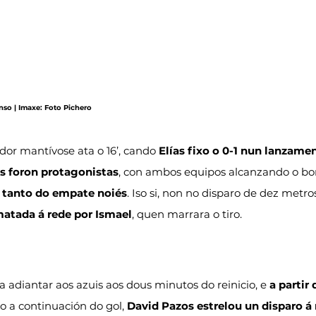
so | Imaxe: Foto Pichero
or mantívose ata o 16’, cando 
Elías fixo o 0-1 nun lanzamen
as foron protagonistas
, con ambos equipos alcanzando o bon
 tanto do empate noiés
. Iso si, non no disparo de dez metros
matada á rede por Ismael
, quen marrara o tiro.
 a adiantar aos azuis aos dous minutos do reinicio, e 
a partir
to a continuación do gol, 
David Pazos estrelou un disparo á