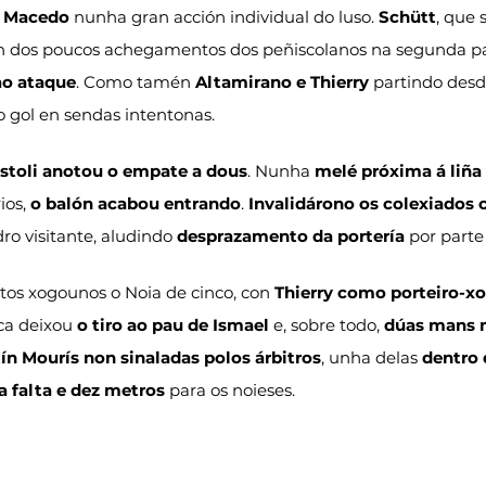
 
Macedo
 nunha gran acción individual do luso. 
Schütt
, que 
n dos poucos achegamentos dos peñiscolanos na segunda pa
ao ataque
. Como tamén 
Altamirano e Thierry
 partindo desd
 gol en sendas intentonas.
stoli anotou o empate a dous
. Nunha 
melé próxima á liña
ios, 
o balón acabou entrando
. 
Invalidárono os colexiados 
ro visitante, aludindo 
desprazamento da portería
 por parte
tos xogounos o Noia de cinco, con 
Thierry como porteiro-x
a deixou 
o tiro ao pau de Ismael
 e, sobre todo, 
dúas mans m
ín Mourís non sinaladas polos árbitros
, unha delas 
dentro 
a falta e dez metros
 para os noieses.