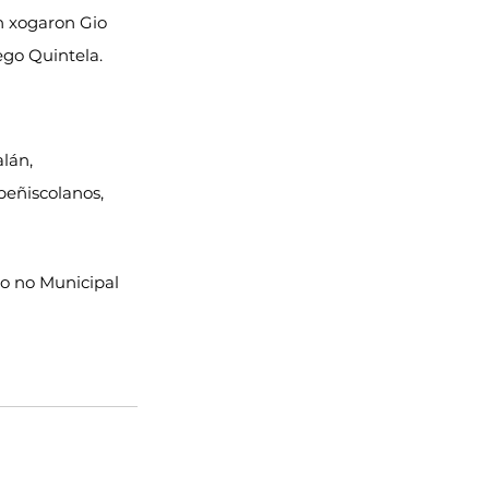
én xogaron Gio 
ego Quintela.
lán, 
peñiscolanos, 
do no Municipal 