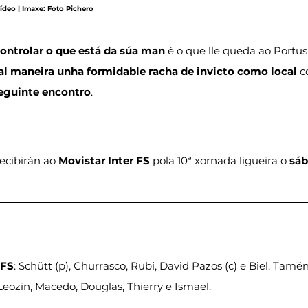
ídeo | Imaxe: Foto Pichero
controlar o que está da súa man
 é o que lle queda ao Portus
al maneira unha formidable racha de invicto como local
 c
seguinte encontro
.
recibirán ao 
Movistar Inter FS
 pola 10ª xornada ligueira o 
sáb
 FS
: Schütt (p), Churrasco, Rubi, David Pazos (c) e Biel. Tamé
eozin, Macedo, Douglas, Thierry e Ismael.