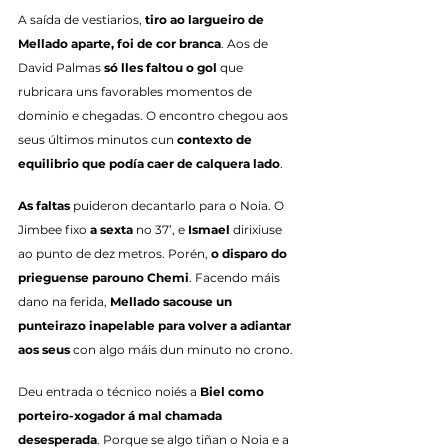
A saída de vestiarios, 
tiro ao largueiro de 
Mellado aparte, foi de cor branca
. Aos de 
David Palmas 
só lles faltou o gol
 que 
rubricara uns favorables momentos de 
dominio e chegadas. O encontro chegou aos 
seus últimos minutos cun 
contexto de 
equilibrio que podía caer de calquera lado
.
As faltas
 puideron decantarlo para o Noia. O 
Jimbee fixo 
a sexta
 no 37’, e 
Ismael
 dirixiuse 
ao punto de dez metros. Porén, 
o disparo do 
prieguense parouno Chemi
. Facendo máis 
dano na ferida, 
Mellado sacouse un 
punteirazo inapelable para volver a adiantar 
aos seus
 con algo máis dun minuto no crono.
Deu entrada o técnico noiés a 
Biel como 
porteiro-xogador á mal chamada 
desesperada
. Porque se algo tiñan o Noia e a 