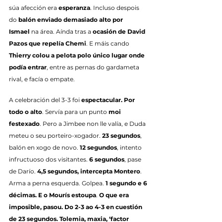
súa afección era 
esperanza
. Incluso despois 
do 
balón enviado demasiado alto por 
Ismael
 na área. Aínda tras a 
ocasión de David 
Pazos que repelía Chemi
. E máis cando 
Thierry colou a pelota polo único lugar onde 
podía entrar
, entre as pernas do gardameta 
rival, e facía o empate.
A celebración del 3-3 foi 
espectacular. Por 
todo o alto
. Servía para un punto 
moi 
festexado
. Pero a Jimbee non lle valía, e Duda 
meteu o seu porteiro-xogador. 
23 segundos
, 
balón en xogo de novo. 
12 segundos
, intento 
infructuoso dos visitantes. 
6 segundos
, pase 
de Darío. 
4,5 segundos, intercepta Montero
. 
Arma a perna esquerda. Golpea. 
1 segundo e 6 
décimas. E o Mourís estoupa
. 
O que era 
imposible, pasou. Do 2-3 ao 4-3 en cuestión 
de 23 segundos. Tolemia, maxia, ‘factor 