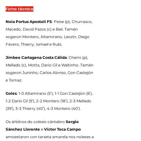
Ficha técnica
Noia Portus Apostoli FS
: Peixe (p), Churrasco, 
Macedo, David Pazos (c) e Biel. Tamén 
xogaron Montero, Altamirano, Leozin, Diego 
Fávero, Thierry, Ismael e Rubi.
Jimbee Cartagena Costa Cálida
: Chemi (p), 
Mellado (c), Motta, Darío Gil e Waltinho. Tamén 
xogaron Juninho, Carlos Alonso, Gon Castejón 
e Tomaz.
Goles
: 1-0 Altamirano (5’), 1-1 Gon Castejón (6’), 
1-2 Darío Gil (9’), 2-2 Montero (18’), 2-3 Mellado 
(39’), 3-3 Thierry (40’), 4-3 Montero (40’).
Os árbitros do colexio cántabro 
Sergio 
Sánchez Llorente
 e 
Víctor Toca Campo
amoestaron con tarxeta amarela nos noieses a 