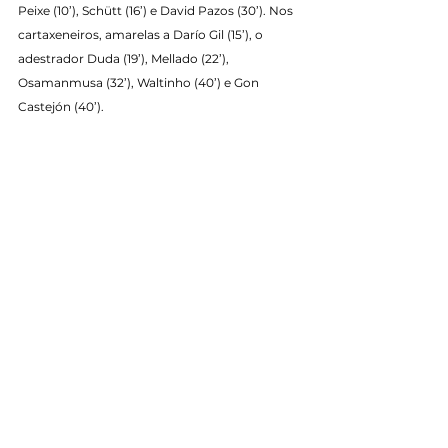
Peixe (10’), Schütt (16’) e David Pazos (30’). Nos 
cartaxeneiros, amarelas a Darío Gil (15’), o 
adestrador Duda (19’), Mellado (22’), 
Osamanmusa (32’), Waltinho (40’) e Gon 
Castejón (40’).
Incidencias
: partido correspondente á 
xornada 6 da Primeira División FS, disputado 
no Municipal Agustín Mourís de Noia ante uns 
700 espectadores.
Tags:
Temporada 2025/2026
Primeira División FS
Primeiro Equipo
See All
Recent Posts