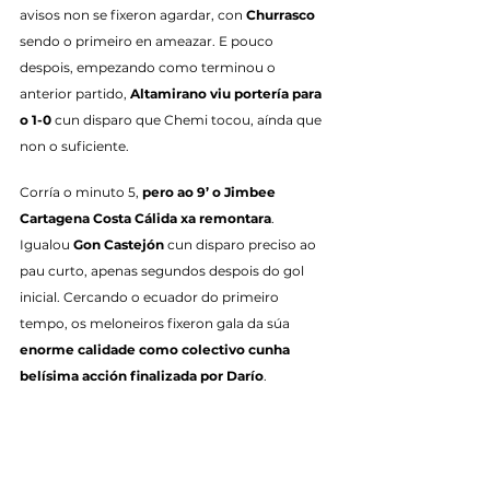
avisos non se fixeron agardar, con 
Churrasco
sendo o primeiro en ameazar. E pouco 
despois, empezando como terminou o 
anterior partido, 
Altamirano viu portería para 
o 1-0
 cun disparo que Chemi tocou, aínda que 
non o suficiente.
Corría o minuto 5, 
pero ao 9’ o Jimbee 
Cartagena Costa Cálida xa remontara
. 
Igualou 
Gon Castejón
 cun disparo preciso ao 
pau curto, apenas segundos despois do gol 
inicial. Cercando o ecuador do primeiro 
tempo, os meloneiros fixeron gala da súa 
enorme calidade como colectivo cunha 
belísima acción finalizada por Darío
.