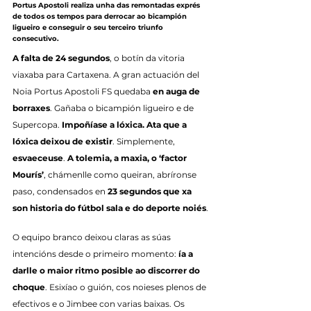
Portus Apostoli realiza unha das remontadas exprés 
de todos os tempos para derrocar ao bicampión 
ligueiro e conseguir o seu terceiro triunfo 
consecutivo.
A falta de 24 segundos
, o botín da vitoria 
viaxaba para Cartaxena. A gran actuación del 
Noia Portus Apostoli FS quedaba 
en auga de 
borraxes
. Gañaba o bicampión ligueiro e de 
Supercopa. 
Impoñíase a lóxica. Ata que a 
lóxica deixou de existir
. Simplemente, 
esvaeceuse
. 
A tolemia, a maxia, o ‘factor 
Mourís’
, chámenlle como queiran, abríronse 
paso, condensados en 
23 segundos que xa 
son historia do fútbol sala e do deporte noiés
.
O equipo branco deixou claras as súas 
intencións desde o primeiro momento: 
ía a 
darlle o maior ritmo posible ao discorrer do 
choque
. Esixíao o guión, cos noieses plenos de 
efectivos e o Jimbee con varias baixas. Os 