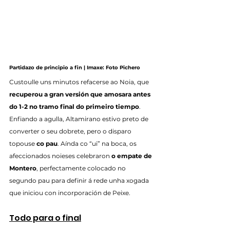
Partidazo de principio a fin | Imaxe: Foto Pichero
Custoulle uns minutos refacerse ao Noia, que 
recuperou a gran versión que amosara antes 
do 1-2 no tramo final do primeiro tiempo
. 
Enfiando a agulla, Altamirano estivo preto de 
converter o seu dobrete, pero o disparo 
topouse 
co pau
. Aínda co “ui” na boca, os 
afeccionados noieses celebraron 
o empate de 
Montero
, perfectamente colocado no 
segundo pau para definir á rede unha xogada 
que iniciou con incorporación de Peixe.
Todo para o final