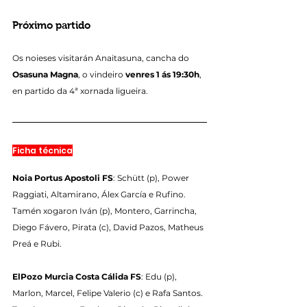
Próximo partido
Os noieses visitarán Anaitasuna, cancha do 
Osasuna Magna
, o vindeiro 
venres 1 ás 19:30h
, 
en partido da 4ª xornada ligueira.
Ficha técnica
Noia Portus Apostoli FS
: Schütt (p), Power 
Raggiati, Altamirano, Álex García e Rufino. 
Tamén xogaron Iván (p), Montero, Garrincha, 
Diego Fávero, Pirata (c), David Pazos, Matheus 
Preá e Rubi.
ElPozo Murcia Costa Cálida FS
: Edu (p), 
Marlon, Marcel, Felipe Valerio (c) e Rafa Santos. 