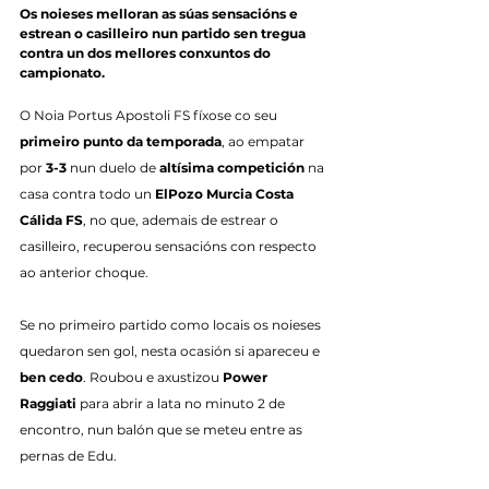
Os noieses melloran as súas sensacións e 
estrean o casilleiro nun partido sen tregua 
contra un dos mellores conxuntos do 
campionato.
O Noia Portus Apostoli FS fíxose co seu 
primeiro punto da temporada
, ao empatar 
por 
3-3
 nun duelo de 
altísima competición
 na 
casa contra todo un 
ElPozo Murcia Costa 
Cálida FS
, no que, ademais de estrear o 
casilleiro, recuperou sensacións con respecto 
ao anterior choque.
Se no primeiro partido como locais os noieses 
quedaron sen gol, nesta ocasión si apareceu e 
ben cedo
. Roubou e axustizou 
Power 
Raggiati
 para abrir a lata no minuto 2 de 
encontro, nun balón que se meteu entre as 
pernas de Edu.