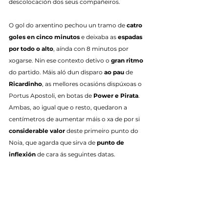
descolocación dos seus compañeiros.
O gol do arxentino pechou un tramo de 
catro 
goles en cinco minutos
 e deixaba as 
espadas 
por todo o alto
, aínda con 8 minutos por 
xogarse. Nin ese contexto detivo o 
gran ritmo
do partido. Máis aló dun disparo 
ao pau
 de 
Ricardinho
, as mellores ocasións dispúxoas o 
Portus Apostoli, en botas de 
Power e Pirata
. 
Ambas, ao igual que o resto, quedaron a 
centímetros de aumentar máis o xa de por si 
considerable valor
 deste primeiro punto do 
Noia, que agarda que sirva de 
punto de 
inflexión
 de cara ás seguintes datas.