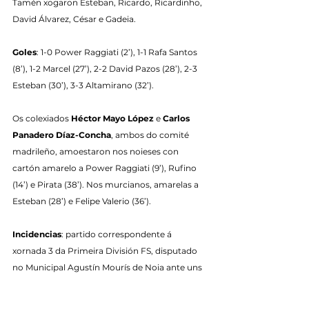
Tamén xogaron Esteban, Ricardo, Ricardinho, 
David Álvarez, César e Gadeia.
Goles
: 1-0 Power Raggiati (2’), 1-1 Rafa Santos 
(8’), 1-2 Marcel (27’), 2-2 David Pazos (28’), 2-3 
Esteban (30’), 3-3 Altamirano (32’).
Os colexiados 
Héctor Mayo López
 e 
Carlos 
Panadero Díaz-Concha
, ambos do comité 
madrileño, amoestaron nos noieses con 
cartón amarelo a Power Raggiati (9’), Rufino 
(14’) e Pirata (38’). Nos murcianos, amarelas a 
Esteban (28’) e Felipe Valerio (36’).
Incidencias
: partido correspondente á 
xornada 3 da Primeira División FS, disputado 
no Municipal Agustín Mourís de Noia ante uns 
650 espectadores.
Tags: