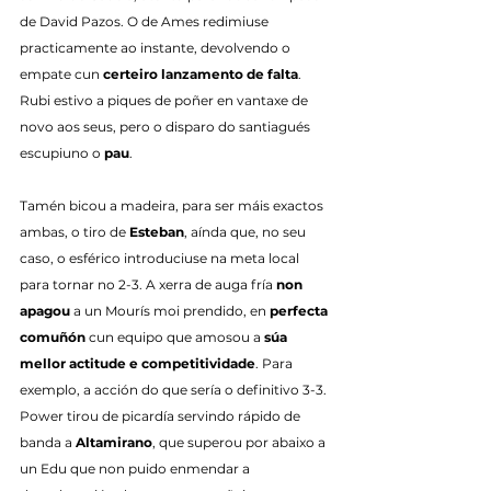
de David Pazos. O de Ames redimiuse 
practicamente ao instante, devolvendo o 
empate cun 
certeiro lanzamento de falta
. 
Rubi estivo a piques de poñer en vantaxe de 
novo aos seus, pero o disparo do santiagués 
escupiuno o 
pau
.
Tamén bicou a madeira, para ser máis exactos 
ambas, o tiro de 
Esteban
, aínda que, no seu 
caso, o esférico introduciuse na meta local 
para tornar no 2-3. A xerra de auga fría 
non 
apagou
 a un Mourís moi prendido, en 
perfecta 
comuñón
 cun equipo que amosou a 
súa 
mellor actitude e competitividade
. Para 
exemplo, a acción do que sería o definitivo 3-3. 
Power tirou de picardía servindo rápido de 
banda a 
Altamirano
, que superou por abaixo a 
un Edu que non puido enmendar a 