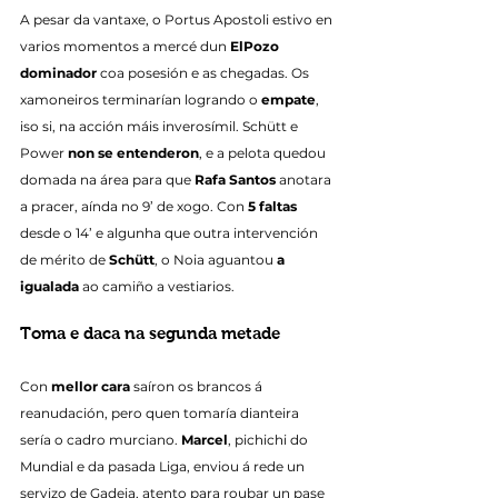
A pesar da vantaxe, o Portus Apostoli estivo en 
varios momentos a mercé dun 
ElPozo 
dominador
 coa posesión e as chegadas. Os 
xamoneiros terminarían logrando o 
empate
, 
iso si, na acción máis inverosímil. Schütt e 
Power 
non se entenderon
, e a pelota quedou 
domada na área para que 
Rafa Santos
 anotara 
a pracer, aínda no 9’ de xogo. Con 
5 faltas
desde o 14’ e algunha que outra intervención 
de mérito de 
Schütt
, o Noia aguantou 
a 
igualada
 ao camiño a vestiarios.
Toma e daca na segunda metade
Con 
mellor cara
 saíron os brancos á 
reanudación, pero quen tomaría dianteira 
sería o cadro murciano. 
Marcel
, pichichi do 
Mundial e da pasada Liga, enviou á rede un 
servizo de Gadeia, atento para roubar un pase 