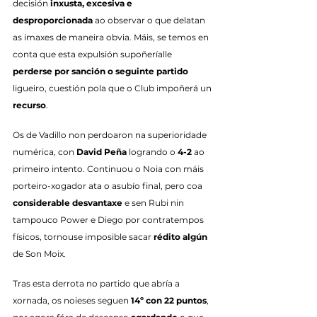
decisión 
inxusta, excesiva e 
desproporcionada
 ao observar o que delatan 
as imaxes de maneira obvia. Máis, se temos en 
conta que esta expulsión supoñeríalle 
perderse por sanción o seguinte partido
ligueiro, cuestión pola que o Club impoñerá un 
recurso
.
Os de Vadillo non perdoaron na superioridade 
numérica, con 
David Peña
 logrando o 
4-2
 ao 
primeiro intento. Continuou o Noia con máis 
porteiro-xogador ata o asubío final, pero coa 
considerable desvantaxe
 e sen Rubi nin 
tampouco Power e Diego por contratempos 
físicos, tornouse imposible sacar 
rédito algún
de Son Moix.
Tras esta derrota no partido que abría a 
xornada, os noieses seguen 
14º con 22 puntos
, 