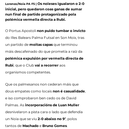
Os noieses igualaron o 2-0 
Lorenzo/Noia PA FS |
inicial, pero quedaron coas ganas de sumar 
nun final de partido protagonizado pola 
polémica vermella directa a Rubi.
O Portus Apostoli 
non puido tumbar o invicto
do Illes Balears Palma Futsal en Son Moix, tras 
un partido de 
moitas capas
 que terminou 
máis descafeinado do que prometía a raíz da 
polémica expulsión por vermella directa de 
Rubi
, que o Club 
vai a recorrer
 aos 
organismos competentes.
Que os palmesanos non cederan máis que 
dous empates como locais 
non é casualidade
, 
e iso comprobaron ben cedo os de David 
Palmas. As 
incorporacións de Luan Muller
desnivelaron a pista cara o lado que defendía 
un Noia que se viu 
2-0 abaixo no 9’
, polos 
tantos de 
Machado
 e 
Bruno Gomes
.