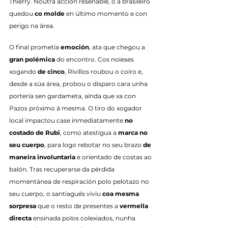
Thierry. Noutra acción reseñable, o á brasileiro 
quedou 
co molde
 en último momento e con 
perigo na área.
O final prometía 
emoción
, ata que chegou a 
gran polémica
 do encontro. Cos noieses 
xogando 
de cinco
, Rivillos roubou o coiro e, 
desde a súa área, probou o disparo cara unha 
portería sen gardameta, aínda que xa con 
Pazos próximo á mesma. O tiro do xogador 
local impactou case inmediatamente 
no 
costado de Rubi
, como atestigua a 
marca no 
seu cuerpo
, para logo rebotar no seu brazo 
de 
maneira involuntaria
 e orientado de costas ao 
balón. Tras recuperarse da pérdida 
momentánea de respiración polo pelotazo no 
seu cuerpo, o santiagués viviu 
coa mesma 
sorpresa
 que o resto de presentes a 
vermella 
directa
 ensinada polos colexiados, nunha 