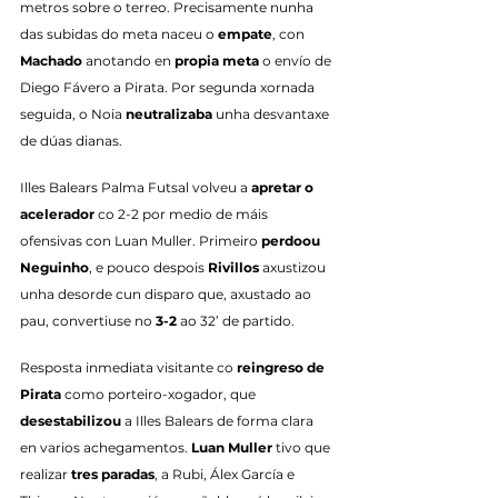
metros sobre o terreo. Precisamente nunha 
das subidas do meta naceu o 
empate
, con 
Machado
 anotando en 
propia meta
 o envío de 
Diego Fávero a Pirata. Por segunda xornada 
seguida, o Noia 
neutralizaba
 unha desvantaxe 
de dúas dianas.
Illes Balears Palma Futsal volveu a 
apretar o 
acelerador
 co 2-2 por medio de máis 
ofensivas con Luan Muller. Primeiro 
perdoou 
Neguinho
, e pouco despois 
Rivillos
 axustizou 
unha desorde cun disparo que, axustado ao 
pau, convertiuse no 
3-2
 ao 32’ de partido.
Resposta inmediata visitante co 
reingreso de 
Pirata
 como porteiro-xogador, que 
desestabilizou
 a Illes Balears de forma clara 
en varios achegamentos. 
Luan Muller
 tivo que 
realizar 
tres paradas
, a Rubi, Álex García e 