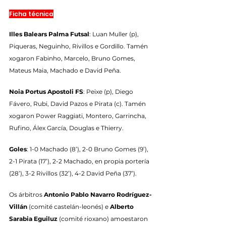
Ficha técnica
Illes Balears Palma Futsal
: Luan Muller (p), 
Piqueras, Neguinho, Rivillos e Gordillo. Tamén 
xogaron Fabinho, Marcelo, Bruno Gomes, 
Mateus Maia, Machado e David Peña.
Noia Portus Apostoli FS
: Peixe (p), Diego 
Fávero, Rubi, David Pazos e Pirata (c). Tamén 
xogaron Power Raggiati, Montero, Garrincha, 
Rufino, Álex García, Douglas e Thierry.
Goles
: 1-0 Machado (8’), 2-0 Bruno Gomes (9’), 
2-1 Pirata (17’), 2-2 Machado, en propia portería 
(28’), 3-2 Rivillos (32’), 4-2 David Peña (37’).
Os árbitros 
Antonio Pablo Navarro Rodríguez-
Villán
 (comité castelán-leonés) e 
Alberto 
Sarabia Eguiluz
 (comité rioxano) amoestaron 