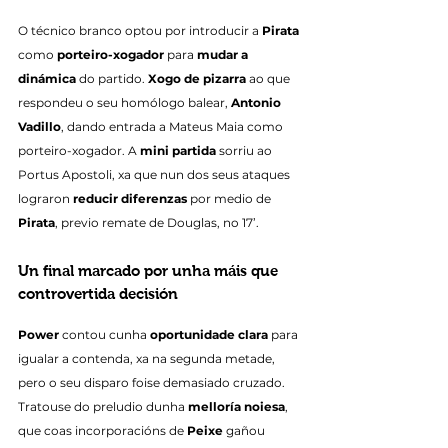
O técnico branco optou por introducir a 
Pirata
como 
porteiro-xogador
 para 
mudar a 
dinámica
 do partido. 
Xogo de pizarra
 ao que 
respondeu o seu homólogo balear, 
Antonio 
Vadillo
, dando entrada a Mateus Maia como 
porteiro-xogador. A 
mini partida
 sorriu ao 
Portus Apostoli, xa que nun dos seus ataques 
lograron 
reducir diferenzas
 por medio de 
Pirata
, previo remate de Douglas, no 17’.
Un final marcado por unha máis que 
controvertida decisión
Power
 contou cunha 
oportunidade clara
 para 
igualar a contenda, xa na segunda metade, 
pero o seu disparo foise demasiado cruzado. 
Tratouse do preludio dunha 
melloría noiesa
, 
que coas incorporacións de 
Peixe
 gañou 