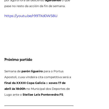
por agora fóra de descenso 
agardando
 o que 
pase no resto da acción da fin de semana.
https://youtu.be/r997Xd0W58U
Próximo partido
Semana de 
parón ligueiro
 para o Portus 
Apostoli, cuxa vindeira cita competitiva será a 
final da XXXIII Copa Galicia
 o 
xoves 17 de 
abril ás 18:00h
 no Municipal dos Deportes de 
Lugo ante o 
Stellae Leis Pontevedra FS
.