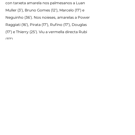
con tarxeta amarela nos palmesanos a Luan 
Muller (3’), Bruno Gomes (12’), Marcelo (17’) e 
Neguinho (36’). Nos noieses, amarelas a Power 
Raggiati (16’), Pirata (17’), Rufino (17’), Douglas 
(17’) e Thierry (25’). Viu a vermella directa Rubi 
(37’).
Incidencias
: partido correspondente á 
xornada 25 da Primeira División FS, disputado 
no Palau Municipal d’Esports de Son Moix 
(Palma) ante uns 2.000 espectadores.
Primeiro Equipo
See All
Recent Posts