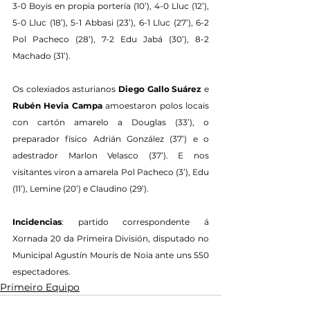
3-0 Boyis en propia portería (10’), 4-0 Lluc (12’), 
5-0 Lluc (18’), 5-1 Abbasi (23’), 6-1 Lluc (27’), 6-2 
Pol Pacheco (28’), 7-2 Edu Jabá (30’), 8-2 
Machado (31’).
Os colexiados asturianos 
Diego Gallo Suárez
 e 
Rubén Hevia Campa
 amoestaron polos locais 
con cartón amarelo a Douglas (33’), o 
preparador físico Adrián González (37’) e o 
adestrador Marlon Velasco (37’). E nos 
visitantes viron a amarela Pol Pacheco (3’), Edu 
(11’), Lemine (20’) e Claudino (29’).
Incidencias
: partido correspondente á 
Xornada 20 da Primeira División, disputado no 
Municipal Agustín Mourís de Noia ante uns 550 
espectadores.
Primeiro Equipo