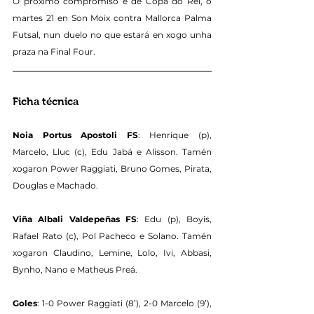
O próximo compromiso é de Copa do Rei, o 
martes 21 en Son Moix contra Mallorca Palma 
Futsal, nun duelo no que estará en xogo unha 
praza na Final Four.
Ficha técnica
Noia Portus Apostoli FS
: Henrique (p), 
Marcelo, Lluc (c), Edu Jabá e Alisson. Tamén 
xogaron Power Raggiati, Bruno Gomes, Pirata, 
Douglas e Machado.
Viña Albali Valdepeñas FS
: Edu (p), Boyis, 
Rafael Rato (c), Pol Pacheco e Solano. Tamén 
xogaron Claudino, Lemine, Lolo, Ivi, Abbasi, 
Bynho, Nano e Matheus Preá.
Goles
: 1-0 Power Raggiati (8’), 2-0 Marcelo (9’), 