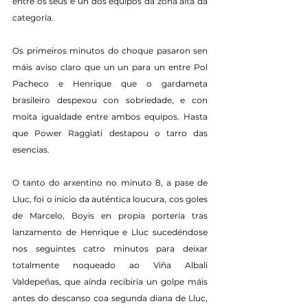
entre os seus e un dos equipos da zona alta da 
categoría.
Os primeiros minutos do choque pasaron sen 
máis aviso claro que un un para un entre Pol 
Pacheco e Henrique que o gardameta 
brasileiro despexou con sobriedade, e con 
moita igualdade entre ambos equipos. Hasta 
que Power Raggiati destapou o tarro das 
esencias.
O tanto do arxentino no minuto 8, a pase de 
Lluc, foi o inicio da auténtica loucura, cos goles 
de Marcelo, Boyis en propia portería tras 
lanzamento de Henrique e Lluc sucedéndose 
nos seguintes catro minutos para deixar 
totalmente noqueado ao Viña Albali 
Valdepeñas, que aínda recibiría un golpe máis 
antes do descanso coa segunda diana de Lluc, 