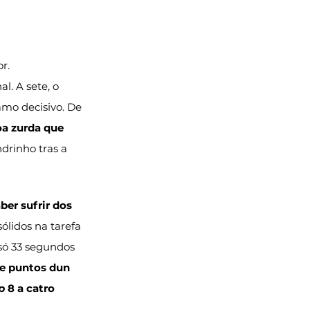
r. 
l. A sete, o 
amo decisivo. De 
a zurda que 
drinho tras a 
ber sufrir dos 
 sólidos na tarefa 
só 33 segundos 
e puntos dun 
p
 8 a catro 