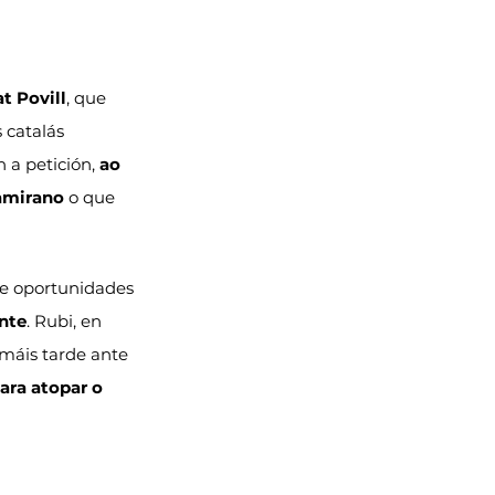
t Povill
, que 
 catalás 
 a petición, 
ao 
amirano
 o que 
de oportunidades 
ante
. Rubi, en 
 máis tarde ante 
ara atopar o 