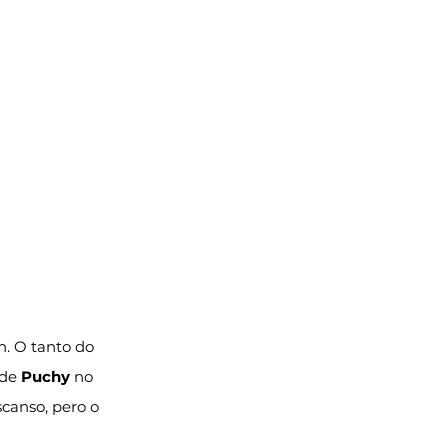
n. O tanto do 
de 
Puchy
 no 
scanso, pero o 