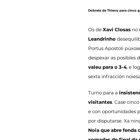
Dobrete de Thierry para cinco 
Os de 
Xavi Closas
 no 
Leandrinho
 desequili
Portus Apostoli púxos
despexar as posibles 
valeu para o 3-4
, e lo
sexta infracción noiesa
Turno para a 
insisten
visitantes
. Case cinco
e con oportunidades pa
por disputarse. Xa ni
Noia que abre fenda 
xornadas do final da 