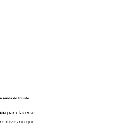
á senda do triunfo 
Nou
 para facerse 
rnativas no que 