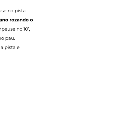
se na pista 
ano rozando o 
peuse no 10’, 
no pau. 
a pista e 