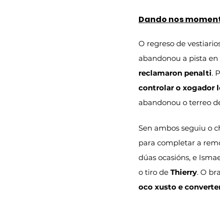
Dando nos moment
O regreso de vestiario
abandonou a pista en p
reclamaron penalti
. 
controlar o xogador 
abandonou o terreo de 
Sen ambos seguiu o c
para completar a remo
dúas ocasións, e Ismae
o tiro de 
Thierry
. O br
oco xusto e converter