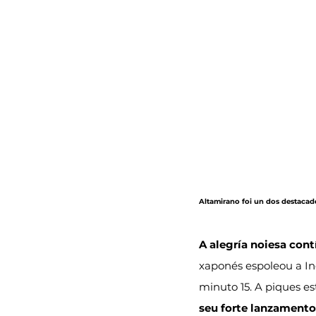
Altamirano foi un dos destacado
A alegría noiesa con
xaponés espoleou a Ind
minuto 15. A piques es
seu forte lanzamento