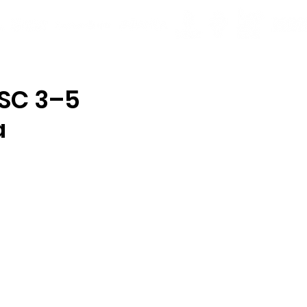
ISC 3–5
a