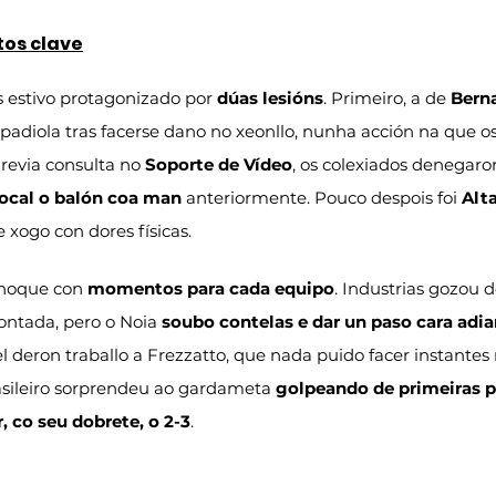
os clave
s estivo protagonizado por 
dúas lesións
. Primeiro, a de 
Berna
adiola tras facerse dano no xeonllo, nunha acción na que os
Previa consulta no 
Soporte de Vídeo
, os colexiados denegaron
local o balón coa man
 anteriormente. Pouco despois foi 
Alt
xogo con dores físicas.
hoque con 
momentos para cada equipo
. Industrias gozou 
ntada, pero o Noia 
soubo contelas e dar un paso cara adi
l deron traballo a Frezzatto, que nada puido facer instantes
asileiro sorprendeu ao gardameta 
golpeando de primeiras p
, co seu dobrete, o 2-3
.