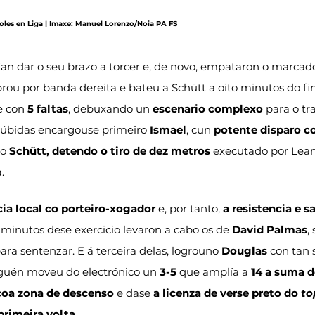
goles en Liga | Imaxe: Manuel Lorenzo/Noia PA FS
ían dar o seu brazo a torcer e, de novo, empataron o marcado
brou por banda dereita e bateu a Schütt a oito minutos do fina
e con 
5 faltas
, debuxando un 
escenario complexo
 para o tr
dúbidas encargouse primeiro 
Ismael
, cun 
potente disparo co
go 
Schütt, detendo o tiro de dez metros
 executado por Lean
.
cia local co porteiro-xogador
 e, por tanto, 
a resistencia e sa
 minutos dese exercicio levaron a cabo os de 
David Palmas
,
ra sentenzar. E á terceira delas, logrouno 
Douglas
 con tan 
nguén moveu do electrónico un 
3-5
 que amplía a 
14 a suma d
coa zona de descenso
 e dase 
a licenza de verse preto do 
to
primeira volta
.