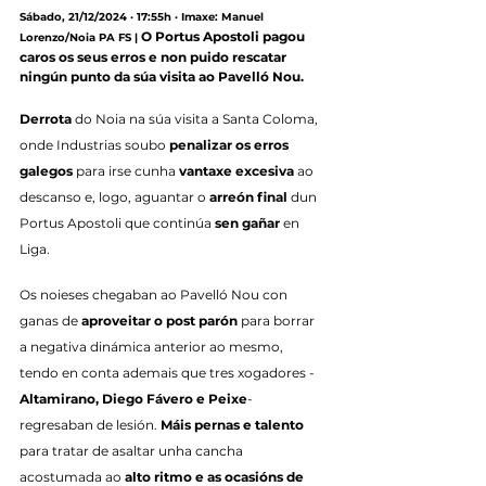
Sábado, 21/12/2024 · 17:55h · Imaxe: Manuel 
O Portus Apostoli pagou 
Lorenzo/Noia PA FS |
caros os seus erros e non puido rescatar 
ningún punto da súa visita ao Pavelló Nou.
Derrota
 do Noia na súa visita a Santa Coloma, 
onde Industrias soubo 
penalizar os erros 
galegos
 para irse cunha 
vantaxe excesiva
 ao 
descanso e, logo, aguantar o 
arreón final
 dun 
Portus Apostoli que continúa 
sen gañar
 en 
Liga.
Os noieses chegaban ao Pavelló Nou con 
ganas de 
aproveitar o post parón
 para borrar 
a negativa dinámica anterior ao mesmo, 
tendo en conta ademais que tres xogadores -
Altamirano, Diego Fávero e Peixe
- 
regresaban de lesión. 
Máis pernas e talento
para tratar de asaltar unha cancha 
acostumada ao 
alto ritmo e as ocasións de 