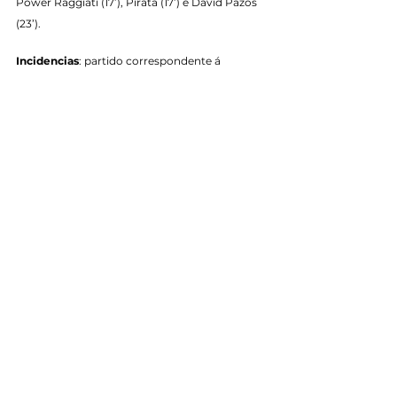
Power Raggiati (17’), Pirata (17’) e David Pazos 
(23’).
Incidencias
: partido correspondente á 
xornada 11 da Primeira División FS, disputado 
no Pavelló Nou de Santa Coloma ante uns 800 
espectadores.
Tags:
Temporada 2024/2025
Primeira División FS
Primeiro Equipo
See All
Recent Posts