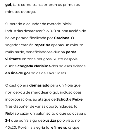
gol
, tal e como transcorreron os primeiros 
minutos de xogo.
Superado o ecuador da metade inicial, 
Industrias desatascaría o 0-0 nunha acción de 
balón parado finalizada por 
Cardona
. O 
xogador catalán 
repetiría
 apenas un minuto 
máis tarde, beneficiándose dunha 
perda 
visitante
 en zona perigosa, xusto despois 
dunha 
chegada clarísima
 dos noieses evitada 
en liña de gol
 polos de Xavi Closas.
O castigo era 
demasiado
 para un Noia que 
non deixou de merodear o gol, incluso coas 
incorporacións ao ataque de 
Schütt
 e 
Peixe
. 
Tras dispoñer de varias oportunidades, foi 
Rubi
 ao cazar un balón solto o que colocaba o 
2-1
 que poñía algo de 
xustiza
 polo visto no 
40x20. Porén, a alegría foi 
efímera
, xa que 