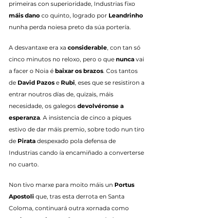
primeiras con superioridade, Industrias fixo 
máis dano
 co quinto, logrado por 
Leandrinho
nunha perda noiesa preto da súa portería.
A desvantaxe era xa 
considerable
, con tan só 
cinco minutos no reloxo, pero o que 
nunca
 vai 
a facer o Noia é 
baixar os brazos
. Cos tantos 
de 
David Pazos
 e 
Rubi
, eses que se resistiron a 
entrar noutros días de, quizais, máis 
necesidade, os galegos 
devolvéronse a 
esperanza
. A insistencia de cinco a piques 
estivo de dar máis premio, sobre todo nun tiro 
de 
Pirata
 despexado pola defensa de 
Industrias cando ía encamiñado a converterse 
no cuarto.
Non tivo marxe para moito máis un 
Portus 
Apostoli
 que, tras esta derrota en Santa 
Coloma, continuará outra xornada como 