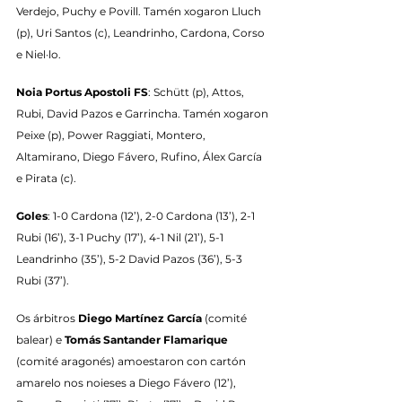
Verdejo, Puchy e Povill. Tamén xogaron Lluch 
(p), Uri Santos (c), Leandrinho, Cardona, Corso 
e Niel·lo.
Noia Portus Apostoli FS
: Schütt (p), Attos, 
Rubi, David Pazos e Garrincha. Tamén xogaron 
Peixe (p), Power Raggiati, Montero, 
Altamirano, Diego Fávero, Rufino, Álex García 
e Pirata (c).
Goles
: 1-0 Cardona (12’), 2-0 Cardona (13’), 2-1 
Rubi (16’), 3-1 Puchy (17’), 4-1 Nil (21’), 5-1 
Leandrinho (35’), 5-2 David Pazos (36’), 5-3 
Rubi (37’).
Os árbitros 
Diego Martínez García
 (comité 
balear) e 
Tomás Santander Flamarique
(comité aragonés) amoestaron con cartón 
amarelo nos noieses a Diego Fávero (12’), 