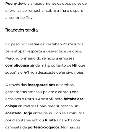
Puchy
 devolvía rapidamente os dous goles de 
diferenza ao remachar sobre a liña o disparo 
anterior de Povill.
Reacción tardía
Co paso por vestiarios, restaban 20 minutos 
para atopar resposta á desvantaxe de dous. 
Pero no primeiro do reinicio a empresa 
complicouse
 aínda máis, co tanto de 
Nil
 que 
supoñía o 
4-1
 nun desaxuste defensivo noiés.
A través das 
incorporacións
 de ambos 
gardametas amasou pelota e contou con 
ocasións o Portus Apostoli, pero 
faltaba esa 
chispa
 en metros finais para superar a un 
acertado Borja
 entre paus. Con seis minutos 
por disputarse entrou 
Pirata
 a cancha coa 
camiseta de 
porteiro-xogador
. Nunha das 