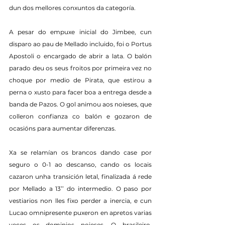
dun dos mellores conxuntos da categoría.
A pesar do empuxe inicial do Jimbee, cun 
disparo ao pau de Mellado incluido, foi o Portus 
Apostoli o encargado de abrir a lata. O balón 
parado deu os seus froitos por primeira vez no 
choque por medio de Pirata, que estirou a 
perna o xusto para facer boa a entrega desde a 
banda de Pazos. O gol animou aos noieses, que 
colleron confianza co balón e gozaron de 
ocasións para aumentar diferenzas.
Xa se relamían os brancos dando case por 
seguro o 0-1 ao descanso, cando os locais 
cazaron unha transición letal, finalizada á rede 
por Mellado a 13’’ do intermedio. O paso por 
vestiarios non lles fixo perder a inercia, e cun 
Lucao omnipresente puxeron en apretos varias 
veces os dominios noieses. O brasileiro, 