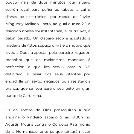
pouco máis de dous minutos, cun nuevo 
estirón local para poñer as táboas a catro 
dianas ne electrónico, por medio de Javier 
Mínguez y Mellado... pero, ao igual que co 2-1, a 
reacción noiesa foi instantánea, e, outra vez, a 
balón parado. Un disparo seco e axustado á 
madeira de Attos supuxo o 4-5 e o motivo que 
levou a Duda a apostar polo porteiro-xogador, 
manobra que os meloneiros manexan á 
perfección e que lles serviu para o 5-5 
definitivo, a pesar dos seus intentos por 
engadirlle un sexto, negados pola resistencia 
branca, que se leva para o seu peto un gran 
punto de Cartaxena.
Os de Tomás de Dios proseguirán a súa 
andaina o vindeiro sábado 9 ás 18:00h no 
Agustín Mourís contra o Córdoba Patrimonio 
de la Humanidad, ante os que tentarán facer 