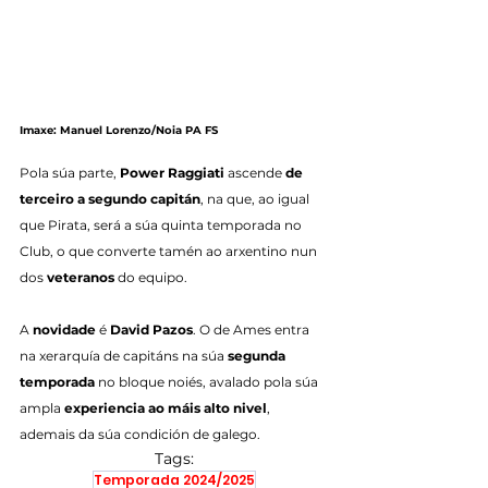
Imaxe: Manuel Lorenzo/Noia PA FS
Pola súa parte, 
Power Raggiati
 ascende 
de 
terceiro a segundo capitán
, na que, ao igual 
que Pirata, será a súa quinta temporada no 
Club, o que converte tamén ao arxentino nun 
dos 
veteranos
 do equipo.
A 
novidade
 é 
David Pazos
. O de Ames entra 
na xerarquía de capitáns na súa 
segunda 
temporada
 no bloque noiés, avalado pola súa 
ampla 
experiencia ao máis alto nivel
, 
ademais da súa condición de galego.
Tags:
Temporada 2024/2025