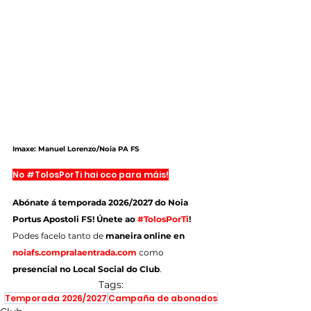
Imaxe: Manuel Lorenzo/Noia PA FS
No 
#TolosPorTi
 hai oco para máis!
Abónate á temporada 2026/2027 do Noia 
Portus Apostoli FS! Únete ao 
#TolosPorTi
!
Podes facelo tanto de 
maneira online en 
noiafs.compralaentrada.com
 como 
presencial no Local Social do Club
.
Tags:
Temporada 2026/2027
Campaña de abonados