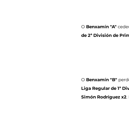
O
 Benxamín "A" 
cede
de 2ª División de Pri
O
 Benxamín "B" 
perd
Liga Regular de 1ª Di
Simón Rodríguez x2
.