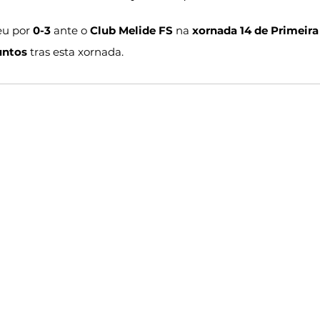
u por 
0-3
 ante o 
Club Melide FS 
na 
xornada 14 de Primeira
untos
 tras esta xornada.