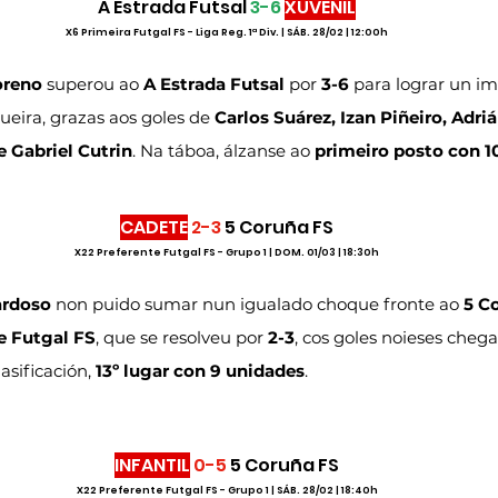
A Estrada Futsal 
3-6
XUVENIL
X6 Primeira Futgal FS - Liga Reg. 1ª Div. | SÁB. 28/02 | 12:00h
oreno 
superou ao 
A Estrada Futsal
 por 
3-6
 para lograr un im
ueira, grazas aos goles de 
Carlos Suárez, Izan Piñeiro, Adri
e Gabriel Cutrin
. Na táboa, álzanse ao 
primeiro posto con 1
CADETE
2-3
 5 Coruña FS
X22 Preferente Futgal FS - Grupo 1 | DOM. 01/03 | 18:30h
rdoso 
non puido sumar nun igualado choque fronte ao 
5 C
e Futgal FS
, que se resolveu por 
2-3
, cos goles noieses cheg
lasificación, 
13º lugar con 9 unidades
.
INFANTIL
0-5
 5 Coruña FS
X22 Preferente Futgal FS - Grupo 1 | SÁB. 28/02 | 18:40h