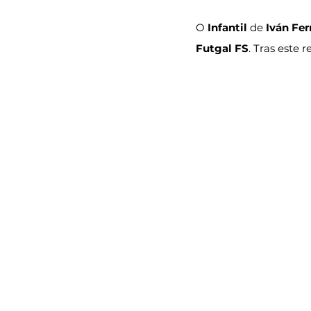
O 
Infantil
 de 
Iván Fe
Futgal FS
. Tras este 