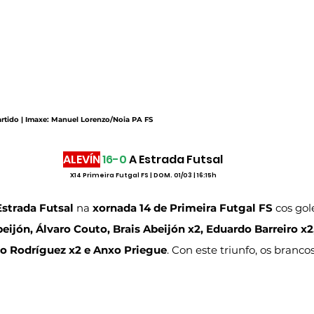
artido | Imaxe: Manuel Lorenzo/Noia PA FS
ALEVÍN
16-0
 A Estrada Futsal
X14 Primeira Futgal FS | DOM. 01/03 | 16:15h
Estrada Futsal 
na 
xornada 14 de Primeira Futgal FS
 cos gol
eijón, Álvaro Couto, Brais Abeijón x2, Eduardo Barreiro 
ago Rodríguez x2 e Anxo Priegue
. Con este triunfo, os branco