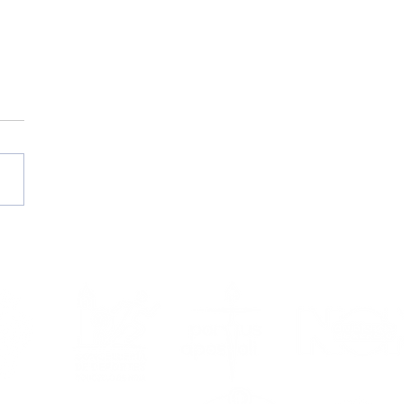
II Campus de Verán
 Portus Apostoli FS | A
or cita estival
da por ti do 17 ao 21
agosto!