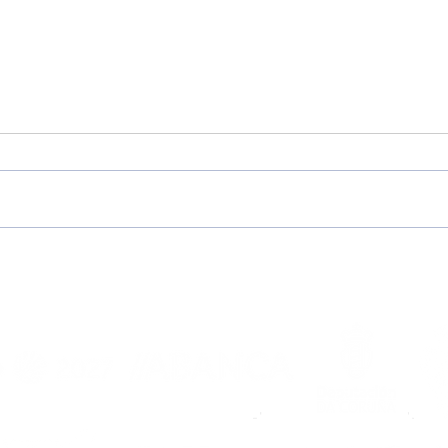
A Escola Noiesa abre as
XVI
súas portas á
Noia
temporada 2026/2027
mell
agar
de 