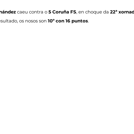
rnández
 caeu contra o 
5 Coruña FS
, en choque da 
22ª xornad
resultado, os nosos son 
10º con 16 puntos
.