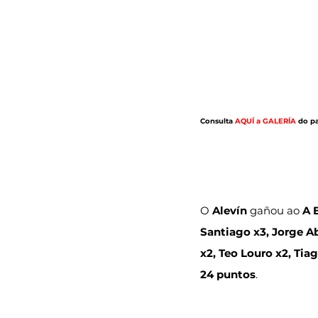
Consulta 
AQUÍ a GALERÍA
 do p
O
 Alevín 
gañou ao 
A 
Santiago x3, Jorge Ab
x2, Teo Louro x2, Ti
24 puntos
.