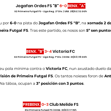
Jogafan Ordes FS "B" 
6-0
BENX. "A"
X2 Primeira Futgal FS - Liga Reg. 2ª Div. | SÁB. 28/02 | 12:00h
u por 
6-0
 na pista do 
Jogafan Ordes FS "B"
,
na 
xornada 2 da
meira Futgal FS
. Tras este partido, os nosos son 
5º sen punto
BENX. "B"
3-4
 Victoria FC
X2 Primeira Futgal FS - Liga Reg. 1ª Div. | DOM. 01/03 | 19:00h
eu pola mínima contra o 
Victoria FC
, nun axustado duelo da
visión de Primeira Futgal FS
. Os tantos noieses foron de 
Ant
 Na táboa, ocupan a 
3ª posición con 3 puntos
.
PREBENX.
0-3
 Club Melide FS
X14 Primeira Futgal FS | DOM. 01/03 | 17:15h