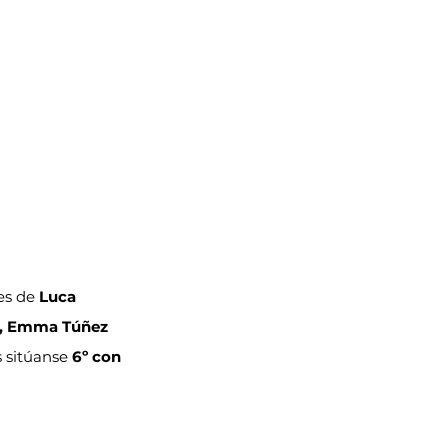
es de 
Luca 
x2, Emma Túñez 
s sitúanse 
6º con 