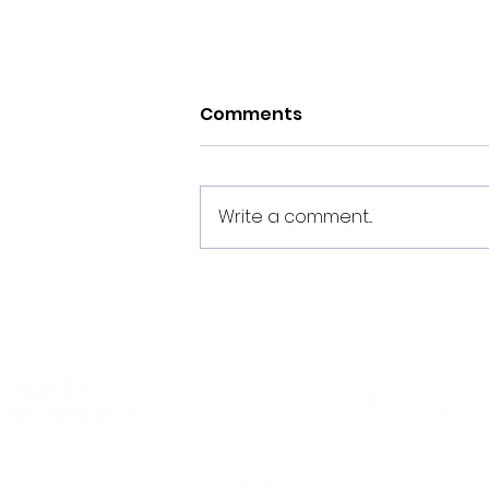
Comments
Write a comment...
O Noia Portus Apostoli FS
rubrica un convenio de
colaboración co
Academia Futsal
Ourense