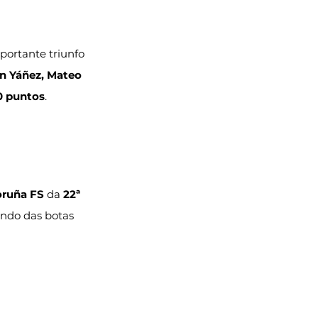
portante triunfo 
án Yáñez, Mateo 
0 puntos
.
oruña FS 
da 
22ª 
ando das botas 