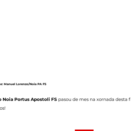
axe: Manuel Lorenzo/Noia PA FS
o Noia Portus Apostoli FS
 pasou de mes na xornada desta 
os!