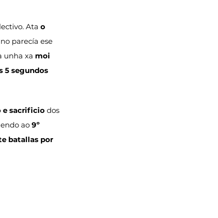
lectivo. Ata 
o 
ano parecía ese 
a unha xa 
moi 
s 5 segundos 
e sacrificio
 dos 
aendo ao 
9º 
te batallas por 