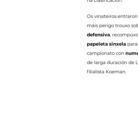
na clasificación.
Os vinateiros entraron
máis perigo trouxo so
defensiva
, recompúxo
papeleta sinxela
 para
campionato con 
nume
de larga duración de 
filialista Koeman.