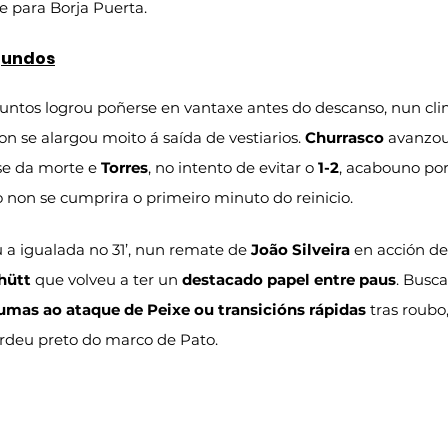
e para Borja Puerta.
gundos
ntos logrou poñerse en vantaxe antes do descanso, nun cli
on se alargou moito á saída de vestiarios. 
Churrasco
 avanzou
se da morte e 
Torres
, no intento de evitar o 
1-2
, acabouno por
o non se cumprira o primeiro minuto do reinicio.
u a igualada no 31’, nun remate de 
João Silveira
 en acción de
hütt
 que volveu a ter un 
destacado papel entre paus
. Busca
umas ao ataque de Peixe ou transicións rápidas
 tras roubo
erdeu preto do marco de Pato.