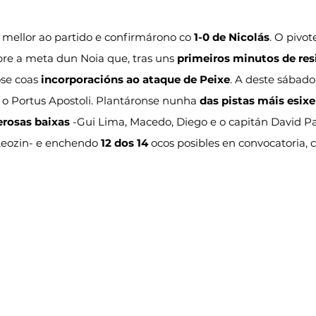
 mellor ao partido e confirmárono co 
1-0 de Nicolás
. O pivot
bre a meta dun Noia que, tras uns 
primeiros minutos de res
se coas 
incorporacións ao ataque de Peixe
. A deste sábado
 o Portus Apostoli. Plantáronse nunha 
das pistas máis esix
rosas baixas
 -Gui Lima, Macedo, Diego e o capitán David P
Leozin- e enchendo 
12 dos 14
 ocos posibles en convocatoria, 