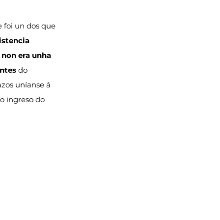
e foi un dos que 
istencia 
 
non era unha 
entes
 do 
azos uníanse á 
co ingreso do 