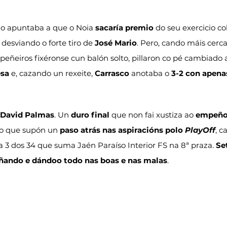
o apuntaba a que o Noia 
sacaría premio
 do seu exercicio co
 desviando o forte tiro de 
José Mario
. Pero, cando máis cerc
epeñeiros fixéronse cun balón solto, pillaron co pé cambiado 
esa
 e, cazando un rexeite, 
Carrasco
 anotaba o 
3-2 con apena
David Palmas
. Un 
duro final
 que non fai xustiza ao 
empeño 
do que supón un 
paso atrás nas aspiracións polo 
PlayOff
, c
 a 3 dos 34 que suma Jaén Paraíso Interior FS na 8ª praza. 
Se
oñando e dándoo todo nas boas e nas malas
.