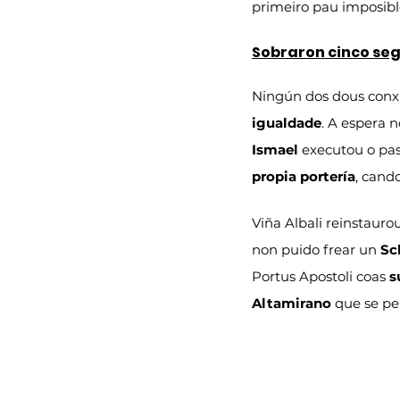
primeiro pau imposibl
Sobraron cinco se
Ningún dos dous conxu
igualdade
. A espera n
Ismael
 executou o pa
propia portería
, cand
Viña Albali reinstauro
non puido frear un 
Sc
Portus Apostoli coas 
s
Altamirano
 que se p