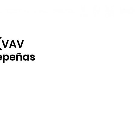
 (VAV
depeñas